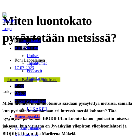
Siirry
Miten luontokato
suoraan
sisältöön
pysäytetään metsissä?
Tutkimushanke
FI
Ajankohtaista
EN
Uutiset
Roni Lappalainen
Tapahtumat
17.07.2023
Podcastit
Uutiskirjeet
Luonto Katoo
Podcast
Blogi
Lukuaika
Meistä
Yhteistyöhankkeet
Miten luonnon monimuotoisuus saadaan pysäytettyä metsissä, samalla
LUKAKER
kun pyritään huomioimaan eri intressit metsiä kohtaan? Tätä
Aineistopankki
kysymystä pohditaan BIODIFULin Luonto katoo –podcastin toisessa
jaksossa, kun vieraana on Jyväskylän yliopiston yliopistonlehtori ja
Tutkimushanke
BIODIFULin tutkija Marileena Mäkelä.
Ajankohtaista