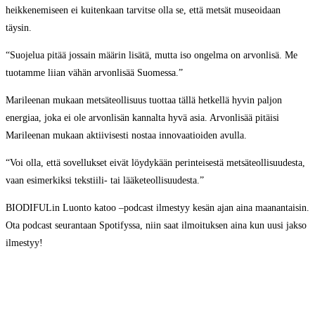
heikkenemiseen ei kuitenkaan tarvitse olla se, että metsät museoidaan
täysin.
“Suojelua pitää jossain määrin lisätä, mutta iso ongelma on arvonlisä. Me
tuotamme liian vähän arvonlisää Suomessa.”
Marileenan mukaan metsäteollisuus tuottaa tällä hetkellä hyvin paljon
energiaa, joka ei ole arvonlisän kannalta hyvä asia. Arvonlisää pitäisi
Marileenan mukaan aktiivisesti nostaa innovaatioiden avulla.
“Voi olla, että sovellukset eivät löydykään perinteisestä metsäteollisuudesta,
vaan esimerkiksi tekstiili- tai lääketeollisuudesta.”
BIODIFULin Luonto katoo –podcast ilmestyy kesän ajan aina maanantaisin.
Ota podcast seurantaan Spotifyssa, niin saat ilmoituksen aina kun uusi jakso
ilmestyy!