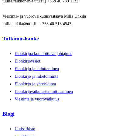
juulia.raikkonen@utu.fi | +358 40 739 1132
Viestintä- ja vuorovaikutusvastaava Milla Unkila
milla.unkila@utu.fi | +358 40 513 4543
Tutkimushanke
Elonkirjoa kunnioittava johtajuus
Elonkirjovisiot
Elonkirjo ja kuluttaminen
Elonkirjo ja liiketoiminta
Elonkirjo ja yhteiskunta
Elonkirjovaikutusten mittaaminen
Viestintä ja vuorovaikutus
Blogi
Uutisarkisto