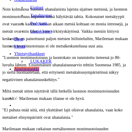
Uutiset
Noin kolmasosa Suomen uhanalaisista lajeista sijaitsee metsissä, ja luonnon
Tapahtumat
monimuotoisuus hupenee niissä hälyttävää tahtia. Kokonaiset metsätyypit
Podcastit
ovat vaarassa kadota. Samaan aikaan metsiä kohtaan on monia intressejä, ja
Uutiskirjeet
metsät ovat niin talous- kuin virkistyskäytössä. Vaikka metsiin liittyvä
keskustelu on painottunut paljon metsien hiilinieluihin, Marileenan mukaan
Blogi
luonnon monimuotoisuus ei ole metsäkeskustelussa uusi asia.
Meistä
Yhteistyöhankkeet
“Luonnon monimuotoisuus ja luontokato on tunnistettu tieteessä jo 80-
LUKAKER
luvulta lähtien. Ensimmäinen uhanalaisuusarvio tehtiin Suomessa 1985, ja
Aineistopankki
jo siellä huomautetaan, että erityisesti metsätalousympäristöissä näkyy
negatiivinen uhanalaisuuskehitys.”
Miltä metsät sitten näyttävät tällä hetkellä luonnon monimuotoisuuden
FI
kannalta? Marileenan mukaan tilanne ei ole hyvä.
EN
“Ei puhuta enää siitä, että yksittäiset lajit olisivat uhanalaisia, vaan koko
metsäiset elinympäristöt ovat uhanalaisia.”
Marilenaan mukaan ratkaisun metsäluonnon monimuotoisuuden