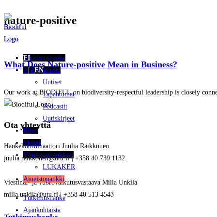
nature-positive
Siirry
suoraan
sisältöön
Tutkimushanke
FI
What Does Nature-positive Mean in Business?
Ajankohtaista
EN
Uutiset
Our work at BIODIFUL on biodiversity-respectful leadership is closely connec
Tapahtumat
Podcastit
Uutiskirjeet
Ota yhteyttä
Blogi
Meistä
Hankekoordinaattori Juulia Räikkönen
Yhteistyöhankkeet
juulia.raikkonen@utu.fi | +358 40 739 1132
LUKAKER
Aineistopankki
Viestintä- ja vuorovaikutusvastaava Milla Unkila
milla.unkila@utu.fi | +358 40 513 4543
Tutkimushanke
Ajankohtaista