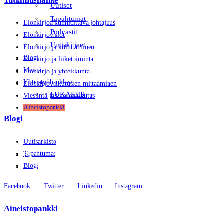
Tutkimushanke
Uutiset
Tapahtumat
Elonkirjoa kunnioittava johtajuus
Podcastit
Elonkirjovisiot
Uutiskirjeet
Elonkirjo ja kuluttaminen
Blogi
Elonkirjo ja liiketoiminta
Meistä
Elonkirjo ja yhteiskunta
Yhteistyöhankkeet
Elonkirjovaikutusten mittaaminen
LUKAKER
Viestintä ja vuorovaikutus
Aineistopankki
Blogi
Uutisarkisto
Tapahtumat
FI
Blogi
EN
Facebook
Twitter
Linkedin
Instagram
Aineistopankki