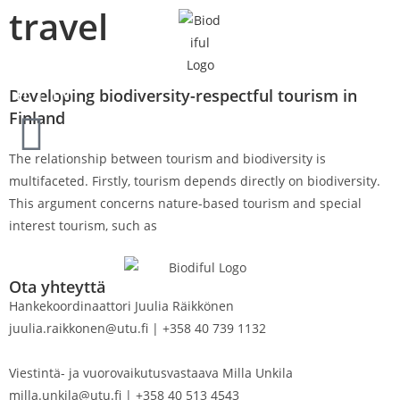
travel
Developing biodiversity-respectful tourism in
FI
EN
Finland
The relationship between tourism and biodiversity is
multifaceted. Firstly, tourism depends directly on biodiversity.
This argument concerns nature-based tourism and special
interest tourism, such as
Ota yhteyttä
Hankekoordinaattori Juulia Räikkönen
juulia.raikkonen@utu.fi | +358 40 739 1132
Viestintä- ja vuorovaikutusvastaava Milla Unkila
milla.unkila@utu.fi | +358 40 513 4543