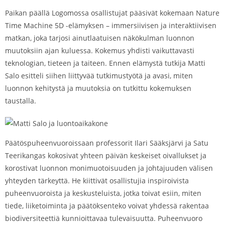
Paikan päällä Logomossa osallistujat pääsivät kokemaan Nature
Time Machine 5D -elämyksen – immersiivisen ja interaktiivisen
matkan, joka tarjosi ainutlaatuisen näkökulman luonnon
muutoksiin ajan kuluessa. Kokemus yhdisti vaikuttavasti
teknologian, tieteen ja taiteen. Ennen elämystä tutkija Matti
Salo esitteli siihen liittyvää tutkimustyötä ja avasi, miten
luonnon kehitystä ja muutoksia on tutkittu kokemuksen
taustalla.
Päätöspuheenvuoroissaan professorit Ilari Sääksjärvi ja Satu
Teerikangas kokosivat yhteen päivän keskeiset oivallukset ja
korostivat luonnon monimuotoisuuden ja johtajuuden välisen
yhteyden tärkeyttä. He kiittivät osallistujia inspiroivista
puheenvuoroista ja keskusteluista, jotka toivat esiin, miten
tiede, liiketoiminta ja päätöksenteko voivat yhdessä rakentaa
biodiversiteettiä kunnioittavaa tulevaisuutta. Puheenvuoro