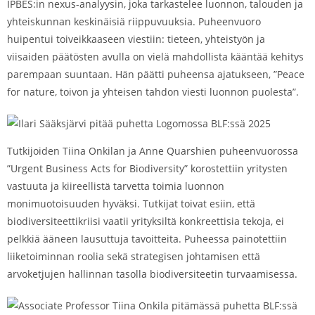
IPBES:in nexus-analyysin, joka tarkastelee luonnon, talouden ja
yhteiskunnan keskinäisiä riippuvuuksia. Puheenvuoro
huipentui toiveikkaaseen viestiin: tieteen, yhteistyön ja
viisaiden päätösten avulla on vielä mahdollista kääntää kehitys
parempaan suuntaan. Hän päätti puheensa ajatukseen, ”Peace
for nature, toivon ja yhteisen tahdon viesti luonnon puolesta”.
Tutkijoiden Tiina Onkilan ja Anne Quarshien puheenvuorossa
”Urgent Business Acts for Biodiversity” korostettiin yritysten
vastuuta ja kiireellistä tarvetta toimia luonnon
monimuotoisuuden hyväksi. Tutkijat toivat esiin, että
biodiversiteettikriisi vaatii yrityksiltä konkreettisia tekoja, ei
pelkkiä ääneen lausuttuja tavoitteita. Puheessa painotettiin
liiketoiminnan roolia sekä strategisen johtamisen että
arvoketjujen hallinnan tasolla biodiversiteetin turvaamisessa.