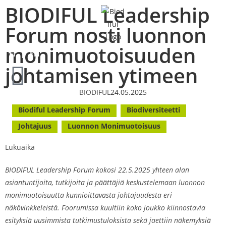
BIODIFUL Leadership
Forum nosti luonnon
monimuotoisuuden
FI
EN
johtamisen ytimeen
BIODIFUL
24.05.2025
Biodiful Leadership Forum
Biodiversiteetti
Johtajuus
Luonnon Monimuotoisuus
Lukuaika
BIODIFUL Leadership Forum kokosi 22.5.2025 yhteen alan
asiantuntijoita, tutkijoita ja päättäjiä keskustelemaan luonnon
monimuotoisuutta kunnioittavasta johtajuudesta eri
näkövinkkeleistä. Foorumissa kuultiin koko joukko kiinnostavia
esityksiä uusimmista tutkimustuloksista sekä jaettiin näkemyksiä