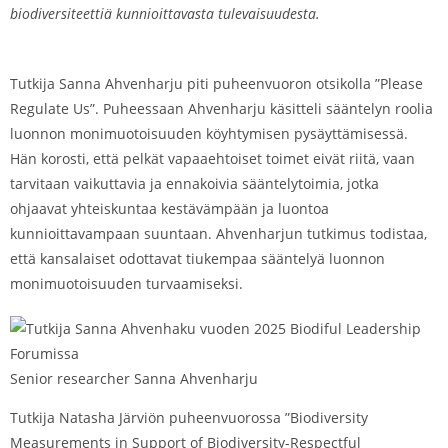
biodiversiteettiä kunnioittavasta tulevaisuudesta.
Tutkija Sanna Ahvenharju piti puheenvuoron otsikolla ”Please
Regulate Us”. Puheessaan Ahvenharju käsitteli sääntelyn roolia
luonnon monimuotoisuuden köyhtymisen pysäyttämisessä.
Hän korosti, että pelkät vapaaehtoiset toimet eivät riitä, vaan
tarvitaan vaikuttavia ja ennakoivia sääntelytoimia, jotka
ohjaavat yhteiskuntaa kestävämpään ja luontoa
kunnioittavampaan suuntaan. Ahvenharjun tutkimus todistaa,
että kansalaiset odottavat tiukempaa sääntelyä luonnon
monimuotoisuuden turvaamiseksi.
Senior researcher Sanna Ahvenharju
Tutkija Natasha Järviön puheenvuorossa ”Biodiversity
Measurements in Support of Biodiversity-Respectful