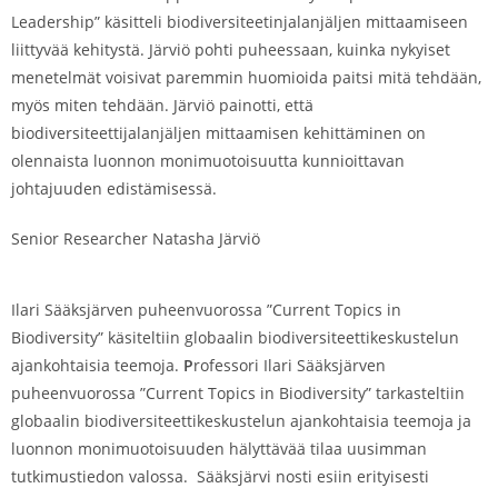
Leadership” käsitteli biodiversiteetinjalanjäljen mittaamiseen
liittyvää kehitystä. Järviö pohti puheessaan, kuinka nykyiset
menetelmät voisivat paremmin huomioida paitsi mitä tehdään,
myös miten tehdään. Järviö painotti, että
biodiversiteettijalanjäljen mittaamisen kehittäminen on
olennaista luonnon monimuotoisuutta kunnioittavan
johtajuuden edistämisessä.
Senior Researcher Natasha Järviö
Ilari Sääksjärven puheenvuorossa ”Current Topics in
Biodiversity” käsiteltiin globaalin biodiversiteettikeskustelun
ajankohtaisia teemoja.
P
rofessori Ilari Sääksjärven
puheenvuorossa ”Current Topics in Biodiversity” tarkasteltiin
globaalin biodiversiteettikeskustelun ajankohtaisia teemoja ja
luonnon monimuotoisuuden hälyttävää tilaa uusimman
tutkimustiedon valossa. Sääksjärvi nosti esiin erityisesti