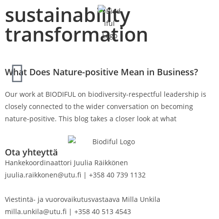
sustainability
transformation
FI
EN
What Does Nature-positive Mean in Business?
Our work at BIODIFUL on biodiversity-respectful leadership is
closely connected to the wider conversation on becoming
nature-positive. This blog takes a closer look at what
Ota yhteyttä
Hankekoordinaattori Juulia Räikkönen
juulia.raikkonen@utu.fi | +358 40 739 1132
Viestintä- ja vuorovaikutusvastaava Milla Unkila
milla.unkila@utu.fi | +358 40 513 4543