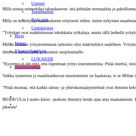
Uutiset
Milla nostaa esimerkiksi talouskasvun: sitä pidetään normaalina ja pakollisena
Tapahtumat
Podcastit
Milla on keskittynyt tutkimukseen erityisesti siihen, miten nykyinen maailma
Uutiskirjeet
“Yritykset ovat mahdottoman tehokkaita työkaluja, mutta tällä hetkellä yrityks
Blogi
Meistä
Millan mukaan yritystoiminnan tarkoitus olisi määriteltävä uudelleen. Yrityks
Yhteistyöhankkeet
ihmisten auttamiselle ja luonnon suojelemiselle.
LUKAKER
“Kysymys ei ole siitä, että lopetetaan yritys instrumenttina. Pitää miettiä, mit
Aineistopankki
Vaikka systeemin ja maailmankuvan muuttaminen on haastavaa, ei se Millan
“Pitää muistaa, että kaikki talous- ja yhteiskuntajärjestelmät ovat ihmisen kek
FI
BIODIFULin Luonto katoo –podcast ilmestyy kesän ajan aina maanantaisin. Podc
EN
jaksosta!