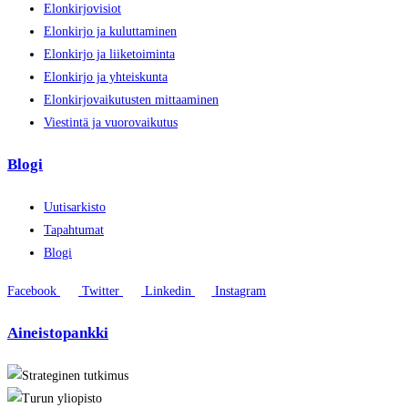
Elonkirjovisiot
Elonkirjo ja kuluttaminen
Elonkirjo ja liiketoiminta
Elonkirjo ja yhteiskunta
Elonkirjovaikutusten mittaaminen
Viestintä ja vuorovaikutus
Blogi
Uutisarkisto
Tapahtumat
Blogi
Facebook
Twitter
Linkedin
Instagram
Aineistopankki