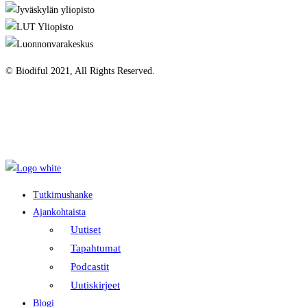
© Biodiful 2021, All Rights Reserved.
Tietosuojaseloste
Evästekäytäntö
Saavutettavuusseloste
Tutkimushanke
Ajankohtaista
Uutiset
Tapahtumat
Podcastit
Uutiskirjeet
Blogi