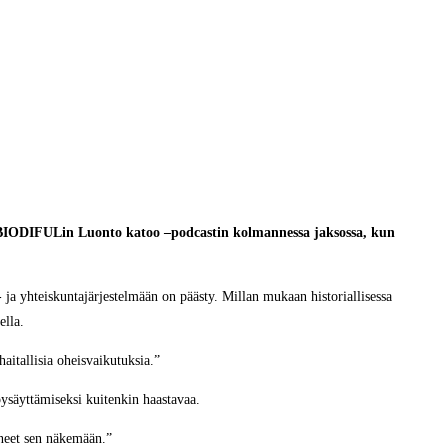
n BIODIFULin Luonto katoo –podcastin kolmannessa jaksossa, kun
ja yhteiskuntajärjestelmään on päästy. Millan mukaan historiallisessa
ella.
aitallisia oheisvaikutuksia.”
 pysäyttämiseksi kuitenkin haastavaa.
ineet sen näkemään.”