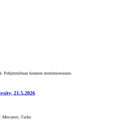
vä. Pohjimmiltaan luonnon monimuotoisuus
rsity, 21.5.2026
s: Mercatori, Turku