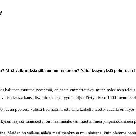
?
at? Mitä vaikutuksia sillä on luontokatoon? Näitä kysymyksiä pohditaa
os halutaan muuttaa systeemiä, on ensin ymmärrettävä, miten nykyiseen talous- 
valistuksesta kansallisvaltioiden syntyyn ja öljyn löytymiseen 1800-luvun puol
luvun puolessa välissä huomattiin, että tällä kaikella tuottavuudella on myös h
nykyisin laajasti tunnistettu, on maailmankuvan muuttaminen ympäristökriisien
aalina. Meidän on vaikeaa nähdä maailmankuvaa muunlaisena, kuin olemme opp