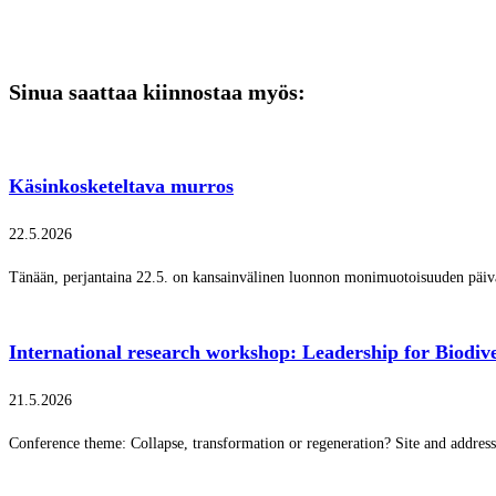
Sinua saattaa kiinnostaa myös:
Käsinkosketeltava murros
22.5.2026
Tänään, perjantaina 22.5. on kansainvälinen luonnon monimuotoisuuden päi
International research workshop: Leadership for Biodive
21.5.2026
Conference theme: Collapse, transformation or regeneration? Site and addres