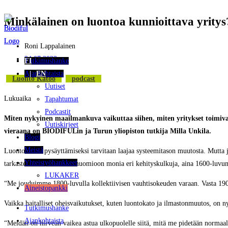
Minkälainen on luontoa kunnioittava yritys
Siirry
suoraan
sisältöön
Roni Lappalainen
24.07.2023
Tutkimushanke
FI
Ajankohtaista
EN
Luonto Katoo
Podcast
Uutiset
Lukuaika
Tapahtumat
Podcastit
Miten nykyinen maailmankuva vaikuttaa siihen, miten yritykset toimiv
Uutiskirjeet
vieraana on BIODIFULin ja Turun yliopiston tutkija Milla Unkila.
Blogi
Meistä
Luontokadon pysäyttämiseksi tarvitaan laajaa systeemitason muutosta. Mutta j
Yhteistyöhankkeet
tarkastelussa on otettava huomioon monia eri kehityskulkuja, aina 1600-luvun 
LUKAKER
“Me jouduimme 1800-luvulla kollektiivisen vauhtisokeuden varaan. Vasta 1900-
Aineistopankki
Vaikka haitalliset oheisvaikutukset, kuten luontokato ja ilmastonmuutos, on 
Tutkimushanke
Ajankohtaista
“Meidän on hirveän vaikea astua ulkopuolelle siitä, mitä me pidetään norm