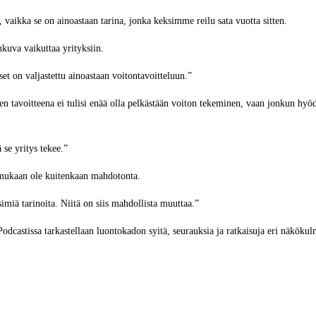
, vaikka se on ainoastaan tarina, jonka keksimme reilu sata vuotta sitten.
nkuva vaikuttaa yrityksiin.
et on valjastettu ainoastaan voitontavoitteluun.”
en tavoitteena ei tulisi enää olla pelkästään voiton tekeminen, vaan jonkun hyö
ä se yritys tekee.”
 mukaan ole kuitenkaan mahdotonta.
simiä tarinoita. Niitä on siis mahdollista muuttaa.”
astissa tarkastellaan luontokadon syitä, seurauksia ja ratkaisuja eri näkökulmi