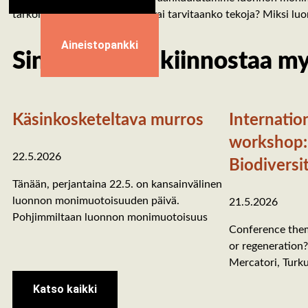
tarkoittaa? Riittääkö asenne, vai tarvitaanko tekoja? Miksi l
Aineistopankki
Sinua saattaa kiinnostaa m
Käsinkosketeltava murros
Internatio
workshop: 
22.5.2026
Biodiversi
Tänään, perjantaina 22.5. on kansainvälinen
luonnon monimuotoisuuden päivä.
21.5.2026
Pohjimmiltaan luonnon monimuotoisuus
Conference them
or regeneration?
Mercatori, Turk
Katso kaikki