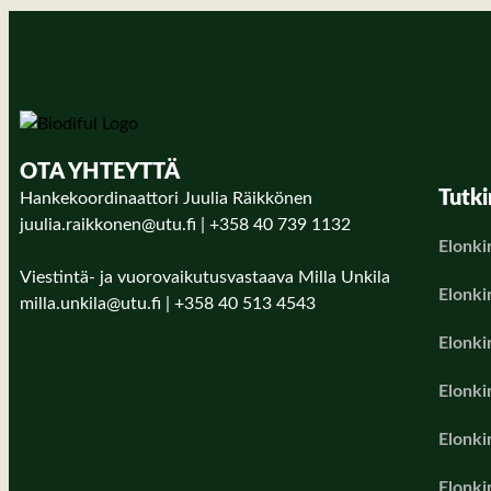
OTA YHTEYTTÄ
Tutk
Hankekoordinaattori Juulia Räikkönen
juulia.raikkonen@utu.fi | +358 40 739 1132
Elonki
Viestintä- ja vuorovaikutusvastaava Milla Unkila
Elonkir
milla.unkila@utu.fi | +358 40 513 4543
Elonki
Elonkir
Elonki
Elonki