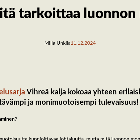
Mitä tarkoittaa luonn
Milla Unkila
11.12.2024
elusarja
Vihreä kalja kokoaa yhteen erilaisi
stävämpi ja monimuotoisempi tulevaisuus!
taminen?
oisuutta kunnioittavaa johtajuutta, mutta mitä luonnon mon