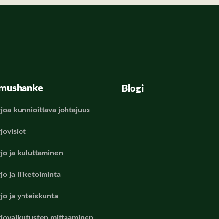
imushanke
Blogi
rjoa kunnioittava johtajuus
jovisiot
rjo ja kuluttaminen
jo ja liiketoiminta
rjo ja yhteiskunta
rjovaikutusten mittaaminen