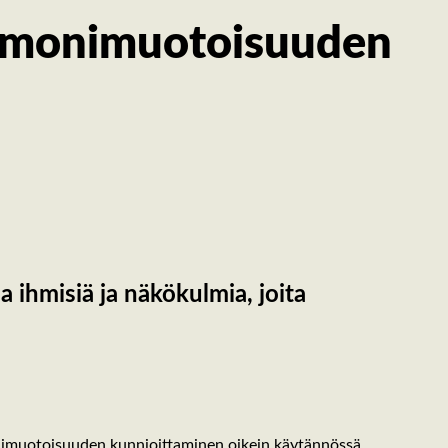
on monimuotoisuuden
a ihmisiä ja näkökulmia, joita
imuotoisuuden kunnioittaminen oikein käytännössä