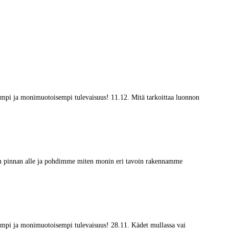
vämpi ja monimuotoisempi tulevaisuus! 11.12. Mitä tarkoittaa luonnon
eiden pinnan alle ja pohdimme miten monin eri tavoin rakennamme
vämpi ja monimuotoisempi tulevaisuus! 28.11. Kädet mullassa vai