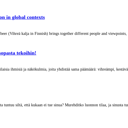
on in global contexts
eer (Vihreä kalja in Finnish) brings together different people and viewpoints, 
sopasta tekoihin!
ilaisia ihmisiä ja näkökulmia, joita yhdistää sama päämäärä: vihreämpi, kestäv
a tuntuu siltä, että kukaan ei tue sinua? Murehditko luonnon tilaa, ja sinusta tun