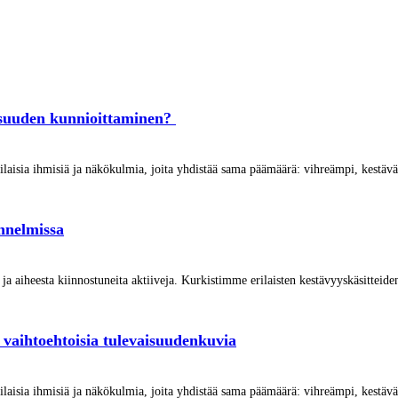
isuuden kunnioittaminen?
ilaisia ihmisiä ja näkökulmia, joita yhdistää sama päämäärä: vihreämpi, kestä
unnelmissa
a ja aiheesta kiinnostuneita aktiiveja. Kurkistimme erilaisten kestävyyskäsitt
– vaihtoehtoisia tulevaisuudenkuvia
ilaisia ihmisiä ja näkökulmia, joita yhdistää sama päämäärä: vihreämpi, kestä