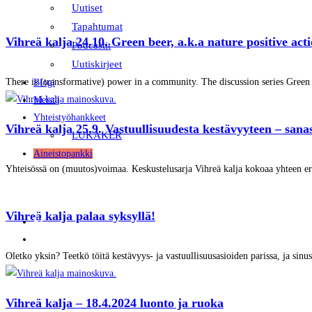
Uutiset
Tapahtumat
Vihreä kalja 24.10. Green beer, a.k.a nature positive acti
Podcastit
Uutiskirjeet
There is (transformative) power in a community. The discussion series Green b
Blogi
Meistä
Yhteistyöhankkeet
Vihreä kalja 25.9. Vastuullisuudesta kestävyyteen – sana
LUKAKER
Aineistopankki
Yhteisössä on (muutos)voimaa. Keskustelusarja Vihreä kalja kokoaa yhteen er
Vihreä kalja palaa syksyllä!
FI
EN
Oletko yksin? Teetkö töitä kestävyys- ja vastuullisuusasioiden parissa, ja sinust
Vihreä kalja – 18.4.2024 luonto ja ruoka