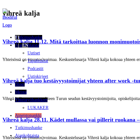
vihreä kalja
Siirry
suoraan
sisältöön
Tutkimushanke
FI
Vihreä kalja 11.12. Mitä tarkoittaa luonnon monimuoto
Ajankohtaista
EN
Uutiset
Yhteisössä on (muutos)voimaa. Keskustelusarja Vihreä kalja kokoaa yhteen er
Tapahtumat
Podcastit
Uutiskirjeet
Vihreä kalja tuo kestävyystoimijat yhteen after work -t
Blogi
Meistä
Vihreä kalja on tuonut yhteen Turun seudun kestävyystoimijoita, opiskelijoit
Yhteistyöhankkeet
LUKAKER
Aineistopankki
Vihreä kalja 28.11. Kädet mullassa vai pillerit ruokana 
Tutkimushanke
Ajankohtaista
Yhteisössä on (muutos)voimaa. Keskustelusarja Vihreä kalja kokoaa yhteen er