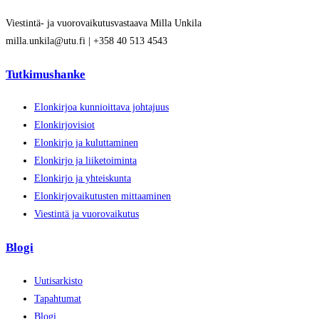
Viestintä- ja vuorovaikutusvastaava Milla Unkila
milla.unkila@utu.fi | +358 40 513 4543
Tutkimushanke
Elonkirjoa kunnioittava johtajuus
Elonkirjovisiot
Elonkirjo ja kuluttaminen
Elonkirjo ja liiketoiminta
Elonkirjo ja yhteiskunta
Elonkirjovaikutusten mittaaminen
Viestintä ja vuorovaikutus
Blogi
Uutisarkisto
Tapahtumat
Blogi