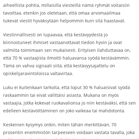
aiheellista pohtia, millaisilla viesteillä nämä ryhmät voitaisiin
tavoittaa, etenkin jos oletetaan, että omaa arvomaailmaa
tukevat viestit hyväksytään helpommin kuin sitä haastavat.
Viestinnällisesti on lupaavaa, että kestävyydestä jo
kiinnostuneet ihmiset vastaanottavat tiedon hyvin ja ovat
valmiita toimimaan sen mukaisesti. Erityisen ilahduttavaa on,
että 70 % vastaajista ilmoitti haluavansa syödä kestävämmin.
Tämä on vahva signaali siitä, että kestävyysajattelu on
opiskelijaravintoloissa valtavirtaa.
Luku ei kuitenkaan tarkoita, että loput 30 % haluaisivat syödä
raskaammin tai eivät välittäisi asiasta. Mukana on myös
vastaajia, jotka kokevat ruokavalionsa jo niin kestäväksi, että sen
edelleen kestävöittäminen on joko vaikeaa tai mahdotonta.
Keskeinen kysymys onkin, miten tähän merkittävän, 70
prosentin enemmistön tarpeeseen voidaan vastata tavalla, joka