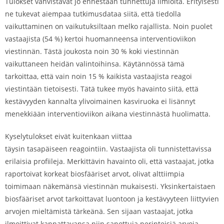
Tulokset vahvistavat jo ennestään tunnettuja ilmiöitä. Erityisesti
ne tukevat aiempaa tutkimusdataa siitä, että tiedolla
vaikuttaminen on vaikutuksiltaan melko rajallista. Noin puolet
vastaajista (54 %) kertoi huomanneensa interventioviikon
viestinnän. Tästä joukosta noin 30 % koki viestinnän
vaikuttaneen heidän valintoihinsa. Käytännössä tämä
tarkoittaa, että vain noin 15 % kaikista vastaajista reagoi
viestintään tietoisesti. Tätä tukee myös havainto siitä, että
kestävyyden kannalta ylivoimainen kasviruoka ei lisännyt
menekkiään interventioviikon aikana viestinnästä huolimatta.
Kyselytulokset eivät kuitenkaan viittaa
täysin tasapäiseen reagointiin. Vastaajista oli tunnistettavissa
erilaisia profiileja. Merkittävin havainto oli, että vastaajat, jotka
raportoivat korkeat biosfääriset arvot, olivat alttiimpia
toimimaan näkemänsä viestinnän mukaisesti. Yksinkertaistaen
biosfääriset arvot tarkoittavat luontoon ja kestävyyteen liittyvien
arvojen mieltämistä tärkeänä. Sen sijaan vastaajat, jotka
ilmoittivat kannattavansa niin sanottuja perinteisiä arvoja,