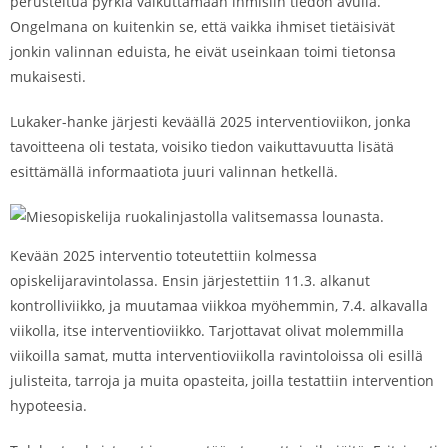
perusteltua pyrkiä vaikuttamaan ihmisiin tiedon avulla.
Ongelmana on kuitenkin se, että vaikka ihmiset tietäisivät
jonkin valinnan eduista, he eivät useinkaan toimi tietonsa
mukaisesti.
Lukaker-hanke järjesti keväällä 2025 interventioviikon, jonka
tavoitteena oli testata, voisiko tiedon vaikuttavuutta lisätä
esittämällä informaatiota juuri valinnan hetkellä.
Kevään 2025 interventio toteutettiin kolmessa
opiskelijaravintolassa. Ensin järjestettiin 11.3. alkanut
kontrolliviikko, ja muutamaa viikkoa myöhemmin, 7.4. alkavalla
viikolla, itse interventioviikko. Tarjottavat olivat molemmilla
viikoilla samat, mutta interventioviikolla ravintoloissa oli esillä
julisteita, tarroja ja muita opasteita, joilla testattiin intervention
hypoteesia.