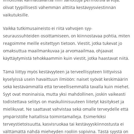
olivat tyypillisesti vähemmän alttiita kestävyysviestinnän
vaikutuksille.
Vaikka tutkimusaineisto ei riitä vahvojen syy-
seuraussuhteiden osoittamiseen, on kiinnostavaa pohtia, miten
reagoimme meille esitettyyn tietoon. Viestit, jotka tukevat jo
omaksuttua maailmankuvaa ja arvomaailmaa, ohjaavat
käyttäytymistä tehokkaammin kuin viestit, jotka haastavat niitä.
Tämä liittyy myös kestävyyteen ja terveellisyyteen liittyvissä
kyselyissä usein havaittuun ilmiöön: naiset syövät keskimäärin
sekä kestävämmällä että terveellisemmällä tavalla kuin miehet.
Syyt ovat moninaisia, mutta yksi mahdollinen, joskin vaikeasti
todistettava selitys on maskuliinisuuteen liitetyt käsitykset ja
mielikuvat. Ne saattavat vahvistaa sekä omalle terveydelle että
ympäristölle haitallisia toimintamalleja. Esimerkiksi
terveystietoisuutta, kasvisruokaa tai kestävyyskiinnostusta ei
välttämättä nähdä mieheyden rooliin sopivina. Tästä syystä on