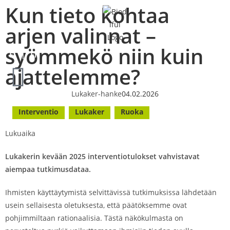
Kun tieto kohtaa
arjen valinnat –
syömmekö niin kuin
FI
EN
ajattelemme?
Lukaker-hanke
04.02.2026
Interventio
Lukaker
Ruoka
Lukuaika
Lukakerin kevään 2025 interventiotulokset vahvistavat
aiempaa tutkimusdataa.
Ihmisten käyttäytymistä selvittävissä tutkimuksissa lähdetään
usein sellaisesta oletuksesta, että päätöksemme ovat
pohjimmiltaan rationaalisia. Tästä näkökulmasta on