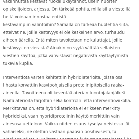
vakiinnuttaa kestävät ruokailukäytännöt, usein nuorten
opiskelijoiden, arjessa. On tärkeää pohtia, millaisilla viesteillä
heitä voidaan innostaa entistä
kestävämpiin valintoihin? Samalla on tärkeää huolehtia siitä,
etteivät ne, joille kestävyys ei ole keskeinen arvo, turhaudu
aiheen äärellä. Entä miten tavoitetaan ne kuluttajat, joille
kestävyys on vierasta? Ainakin on syytä välttää sellaisten
viestien käyttöä, jotka vahvistavat negatiivista käyttäytymistä
tukevia kuplia.
Interventiota varten kehitettiin hybridiaterioita, joissa osa
lihasta korvattiin kasvipohjaisella proteiinipitoisella raaka-
aineella. Tavoitteena oli keventää aterian luontojalanjälkeä.
Näitä aterioita tarjottiin sekä kontrolli- että interventioviikolla.
Merkittävää on, että hybridiaterioita ei erikseen merkitty
hybrideiksi, vaan hybridiproteiinin käyttö merkittiin vain
ainesosaluetteloon. Vaikka niiden osuus kyselyaineistossa jäi
vähäiseksi, ne otettiin vastaan pääosin positiivisesti, tai